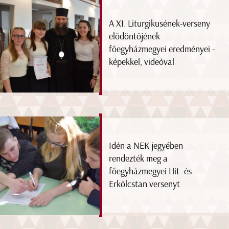
A XI. Liturgikusének-verseny
elődöntőjének
főegyházmegyei eredményei -
képekkel, videóval
Idén a NEK jegyében
rendezték meg a
főegyházmegyei Hit- és
Erkölcstan versenyt