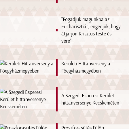
"Fogadjuk magunkba az
Eucharisztiát, engedjük, hogy
átjárjon Krisztus teste és
vére"
Kerületi Hittanverseny a
Főegyházmegyében
A Szegedi Esperesi Kerület
hittanversenye Kecskeméten
Proszforasütés Fülöp