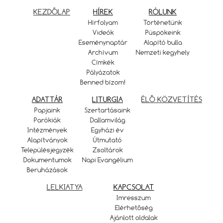
KEZDŐLAP
HÍREK
RÓLUNK
Hírfolyam
Történetünk
Videók
Püspökeink
Eseménynaptár
Alapító bulla
Archívum
Nemzeti kegyhely
Címkék
Pályázatok
Benned bízom!
ADATTÁR
LITURGIA
ÉLŐ KÖZVETÍTÉS
Papjaink
Szertartásaink
Parókiák
Dallamvilág
Intézmények
Egyházi év
Alapítványok
Útmutató
Településjegyzék
Zsoltárok
Dokumentumok
Napi Evangélium
Beruházások
LELKIATYA
KAPCSOLAT
Imresszum
Elérhetőség
Ajánlott oldalak