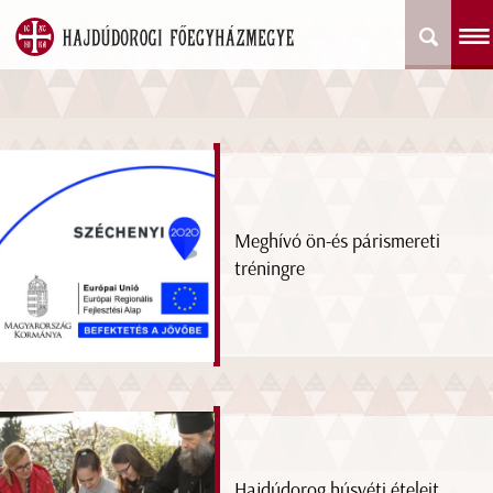
Meghívó ön-és párismereti
tréningre
Hajdúdorog húsvéti ételeit