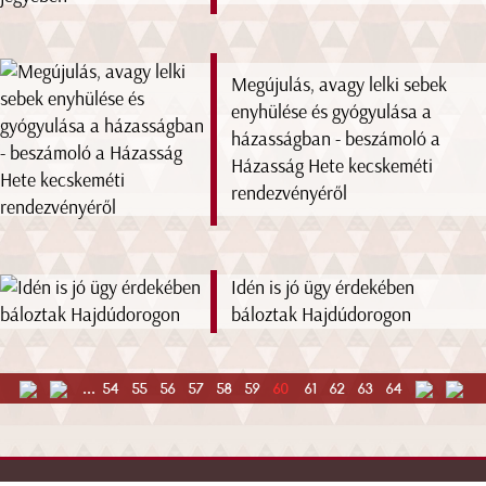
Megújulás, avagy lelki sebek
enyhülése és gyógyulása a
házasságban - beszámoló a
Házasság Hete kecskeméti
rendezvényéről
Idén is jó ügy érdekében
báloztak Hajdúdorogon
...
54
55
56
57
58
59
60
61
62
63
64