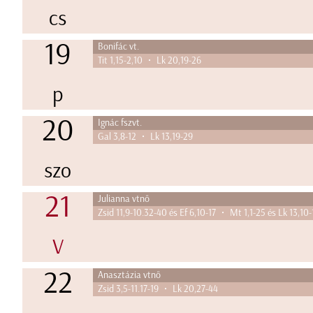
cs
19
Bonifác vt.
Tit 1,15-2,10 • Lk 20,19-26
p
20
Ignác fszvt.
Gal 3,8-12 • Lk 13,19-29
szo
21
Julianna vtnő
Zsid 11,9-10.32-40 és Ef 6,10-17 • Mt 1,1-25 és Lk 13,10-
V
22
Anasztázia vtnő
Zsid 3,5-11.17-19 • Lk 20,27-44