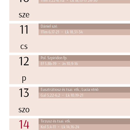
1Tim 5,22-6,11a • Lk 18,15-17.26-30
sze
11
Dániel szé.
1Tim 6,17-21 • Lk 18,31-34
cs
12
Pol. Szpiridon fp.
Ef 5,8b-19 • Jn 10,9-16
p
13
Eusztrátiosz és tsai. vtk., Lucia vtnő
Gal 5,22-6,2 • Lk 10,19-21
szo
14
Tirzusz és tsai. vtk.
Kol 3,4-11 • Lk 14,16-24