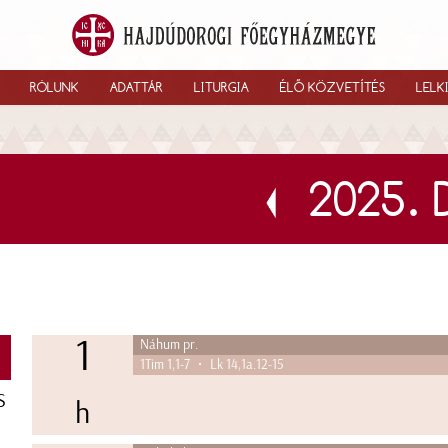
RÓLUNK
ADATTÁR
LITURGIA
ÉLŐ KÖZVETÍTÉS
LELK
2025.
1
Náhum pr.
K
1Tim 1,1-7 • Lk 14,1a.12-15
S
h