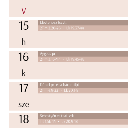
V
15
Elevteriosz fszvt.
2Tim 2,20-26 • Lk 19,37-44
h
16
Aggeus pr.
2Tim 3,16-4,4 • Lk 19,45-48
k
17
Dániel pr. és a három ifjú
2Tim 4,9-22 • Lk 20,1-8
sze
18
Sebestyén és tsai. vtk.
Tit 1,5b-14 • Lk 20,9-18