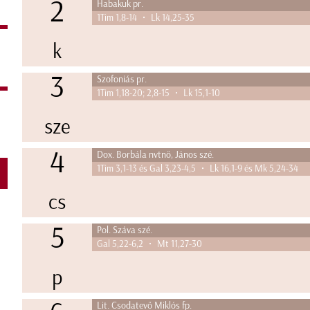
2
Habakuk pr.
1Tim 1,8-14 • Lk 14,25-35
k
3
Szofoniás pr.
1Tim 1,18-20; 2,8-15 • Lk 15,1-10
sze
4
Dox. Borbála nvtnő, János szé.
1Tim 3,1-13 és Gal 3,23-4,5 • Lk 16,1-9 és Mk 5,24-34
S
cs
5
Pol. Száva szé.
Gal 5,22-6,2 • Mt 11,27-30
p
Lit. Csodatevő Miklós fp.