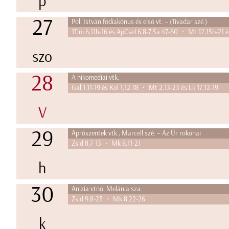
p
27
Pol. István fődiakónus és első vt. – (Tivadar szé.)
1Tim 6,11b-16 és ApCsel 6,8-7,5a.47-60 • Mt 12,15b-21 
szo
28
A nikomédiai vtk.
Gal 1,11-19 és Kol 1,12-18 • Mt 2,13-23 és Lk 17,12-19
V
29
Aprószentek vtk., Marcell szé. – Az Úr rokonai
Zsid 8,7-13 • Mk 8,11-21
h
30
Anizia vtnő, Melánia sza.
Zsid 9,8-23 • Mk 8,22-26
k