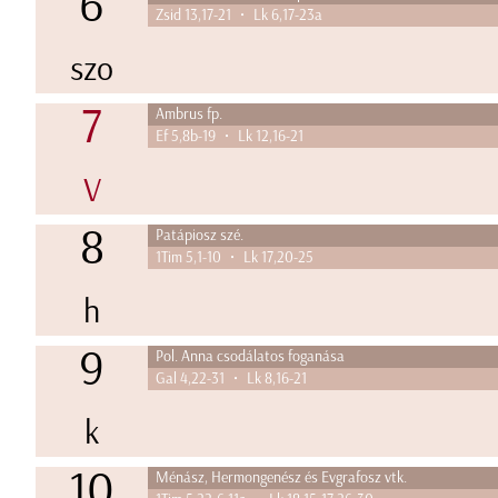
6
Zsid 13,17-21 • Lk 6,17-23a
szo
7
Ambrus fp.
Ef 5,8b-19 • Lk 12,16-21
V
8
Patápiosz szé.
1Tim 5,1-10 • Lk 17,20-25
h
9
Pol. Anna csodálatos foganása
Gal 4,22-31 • Lk 8,16-21
k
10
Ménász, Hermongenész és Evgrafosz vtk.