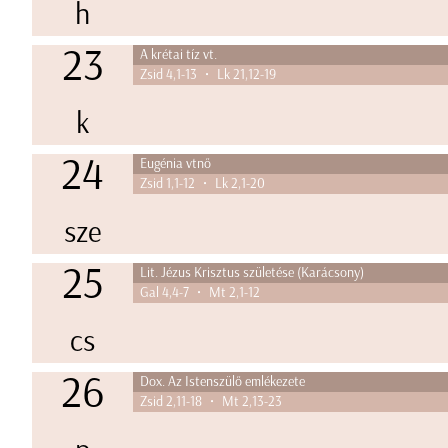
h
23
A krétai tíz vt.
Zsid 4,1-13 • Lk 21,12-19
k
24
Eugénia vtnő
Zsid 1,1-12 • Lk 2,1-20
sze
25
Lit. Jézus Krisztus születése (Karácsony)
Gal 4,4-7 • Mt 2,1-12
cs
26
Dox. Az Istenszülő emlékezete
Zsid 2,11-18 • Mt 2,13-23